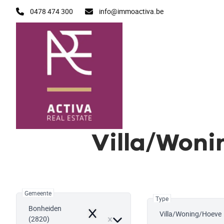
Ga naar hoofdinhoud
0478 474 300
info@immoactiva.be
Villa/Woni
Gemeente
Type
Bonheiden
Villa/Woning/Hoeve
Remove
(2820)