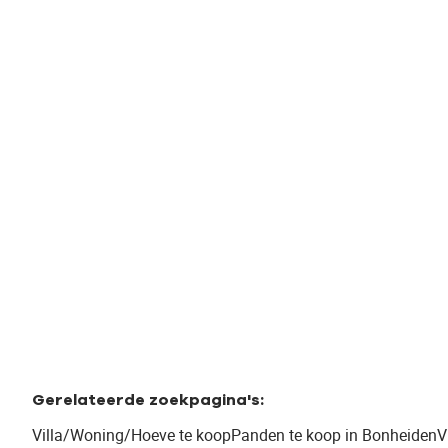
Ruime Woning op Groot Perceel in
Bonheiden
Weynesbaan 42, 2820 Bonheiden
(ref.
618
)
€ 365.000
4
300
m²
1185
m²
Gerelateerde zoekpagina's
:
Villa/Woning/Hoeve te koop
Panden te koop in Bonheiden
V