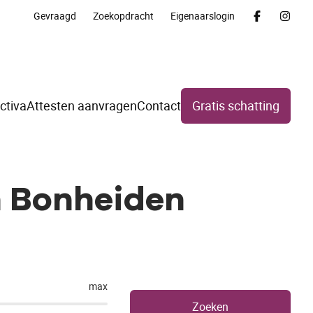
Gevraagd
Zoekopdracht
Eigenaarslogin
ctiva
Attesten aanvragen
Contact
Gratis schatting
n Bonheiden
max
Zoeken