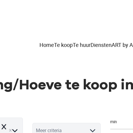
Home
Te koop
Te huur
Diensten
ART by A
ng/Hoeve te koop i
min
Remove
Meer criteria