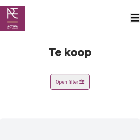
Ga naar hoofdinhoud
Te koop
Open filter
Gemeente
Lijstweergave
Type