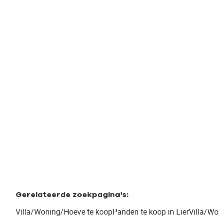
ZEER RUIME KWALITATIEVE WONING
MET INPANDIGE GARAGE
Mechelsesteenweg 315b, 2500 Lier
(ref.
617
)
€ 639.000
3
1
1
Gerelateerde zoekpagina's
:
Villa/Woning/Hoeve te koop
Panden te koop in Lier
Villa/W