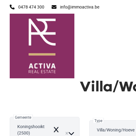
Ga naar hoofdinhoud
0478 474 300
info@immoactiva.be
Villa/W
Gemeente
Type
Koningshooikt
Villa/Woning/Hoeve
Remove
(2500)