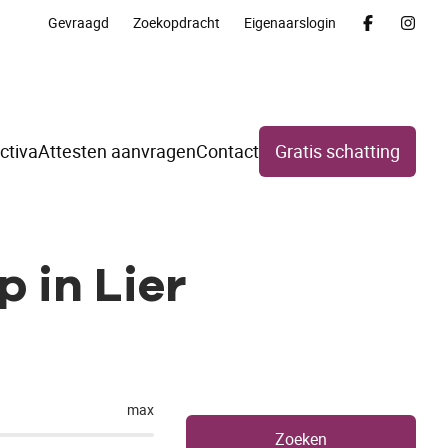
Gevraagd
Zoekopdracht
Eigenaarslogin
ctiva
Attesten aanvragen
Contact
Gratis schatting
 in Lier
max
Zoeken