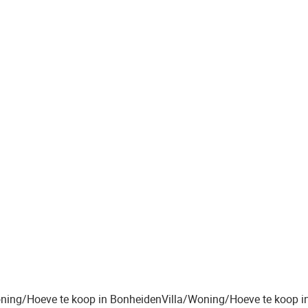
Huis
Mechelbaan 33, 2500 Koningshooikt
(ref.
546
)
€ 235.000
3
1
134
m²
600
m²
1
oning/Hoeve te koop in Bonheiden
Villa/Woning/Hoeve te koop i