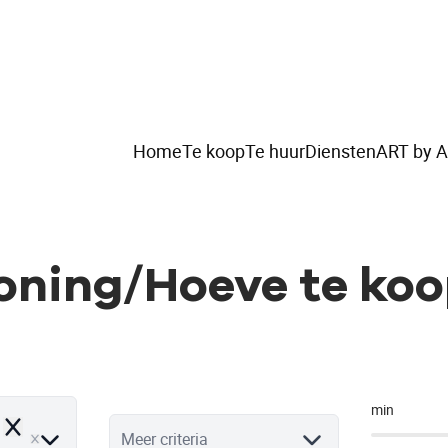
Home
Te koop
Te huur
Diensten
ART by A
oning/Hoeve te koop
min
Remove
Meer criteria