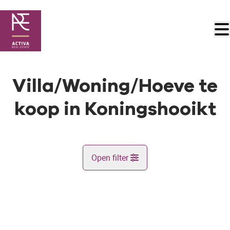
Ga naar hoofdinhoud
Villa/Woning/Hoeve te
koop in Koningshooikt
Open filter
Gemeente
Koningshooikt (2500)
Remove
Kaartweergave