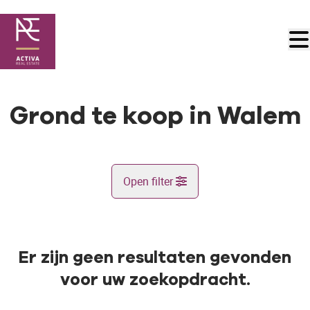
Ga naar hoofdinhoud
Grond te koop in Walem
Open filter
Gemeente
Walem (2800)
Er zijn geen resultaten gevonden
Remove
Kaartweergave
voor uw zoekopdracht.
Type