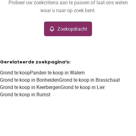
Probeer uw zoekcriteria aan te passen of laat ons weten
Grond
Zoekopdracht
Sorteer op
Remove
waar u naar op zoek bent.
Zoekopdracht
Meer criteria
Min. budget
Gerelateerde zoekpagina's
:
Grond te koop
Panden te koop in Walem
Max. budget
Grond te koop in Bonheiden
Grond te koop in Brasschaat
Grond te koop in Keerbergen
Grond te koop in Lier
Grond te koop in Rumst
Zoeken