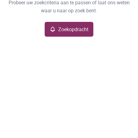
Type
Probeer uw zoekcriteria aan te passen of laat ons weten
Zoekopdracht
Sorteer op
waar u naar op zoek bent.
Meer criteria
Zoekopdracht
Min. budget
Max. budget
Zoeken