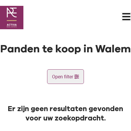
Ga naar hoofdinhoud
Panden te koop in Walem
Open filter
Gemeente
Walem (2800)
Er zijn geen resultaten gevonden
Remove
Kaartweergave
voor uw zoekopdracht.