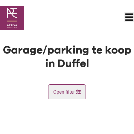
Ga naar hoofdinhoud
Garage/parking te koop
in Duffel
Open filter
Gemeente
Duffel (2570)
Remove
Kaartweergave