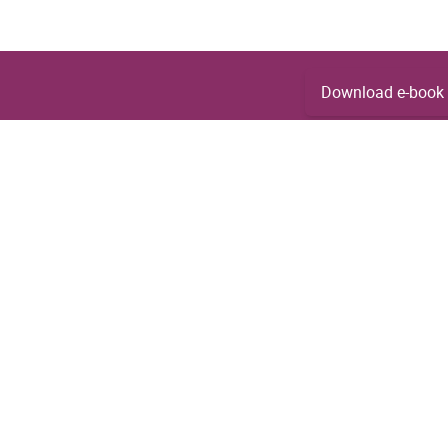
Download e-book
Contact
ACTIVA Real Estate
Ter Elstlei 14 bus 1
2570 Duffel
GSM.: +32 (0)478 47 43 00