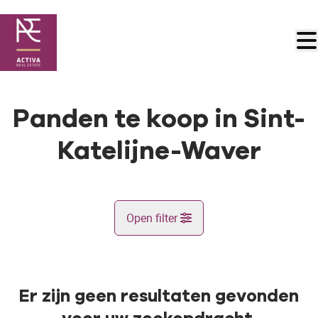
Ga naar hoofdinhoud
Panden te koop in Sint-
Katelijne-Waver
Open filter
Gemeente
Sint-Katelijne-Waver (2861)
Er zijn geen resultaten gevonden
Remove
Kaartweergave