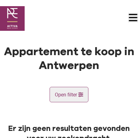
Ga naar hoofdinhoud
Appartement te koop in
Antwerpen
Open filter
Gemeente
Antwerpen (2040)
Er zijn geen resultaten gevonden
Remove
Kaartweergave