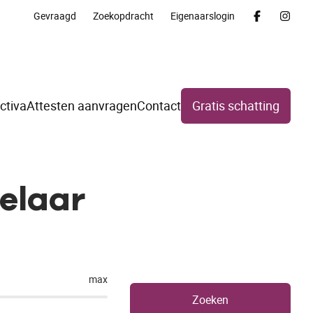
Gevraagd
Zoekopdracht
Eigenaarslogin
ctiva
Attesten aanvragen
Contact
Gratis schatting
elaar
max
Zoeken