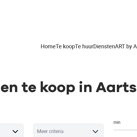
Home
Te koop
Te huur
Diensten
ART by A
en te koop in Aarts
min
Meer criteria