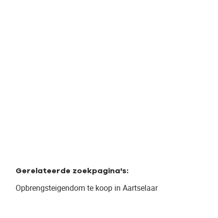
Boomsesteenweg 67, 2630 Aartselaar
(ref.
642
)
€ 1.950.000
1
1200
m²
1745
m²
Gerelateerde zoekpagina's
:
Opbrengsteigendom te koop in Aartselaar