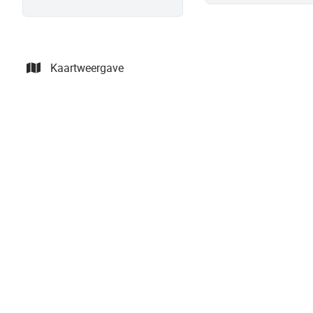
Kaartweergave
Commercieel gebouw