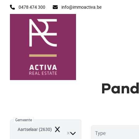
Ga naar hoofdinhoud
0478 474 300
info@immoactiva.be
Pand
Gemeente
Aartselaar (2630)
Remove
Type