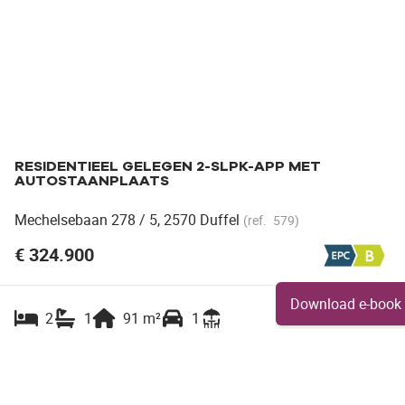
RESIDENTIEEL GELEGEN 2-SLPK-APP MET
AUTOSTAANPLAATS
Mechelsebaan 278 / 5, 2570 Duffel
(ref.
579
)
€ 324.900
Download e-book
2
1
91
m²
1
Toon alle panden