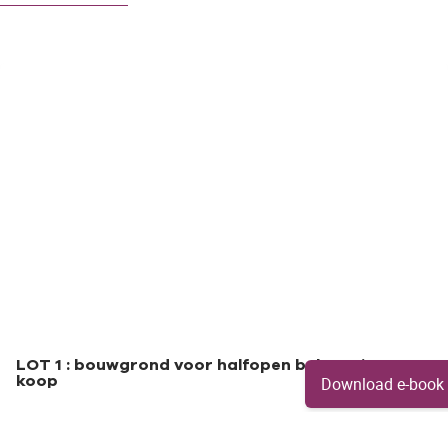
OPTIE
LOT 1 : bouwgrond voor halfopen bebouwing te
koop
Download e-book
Mechelsesteenweg 413, 2500 Lier
(ref.
552
)