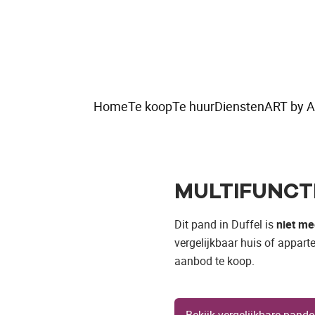
Home
Te koop
Te huur
Diensten
ART by A
MULTIFUNCT
Dit pand in Duffel is
niet me
vergelijkbaar huis of appart
aanbod te koop.