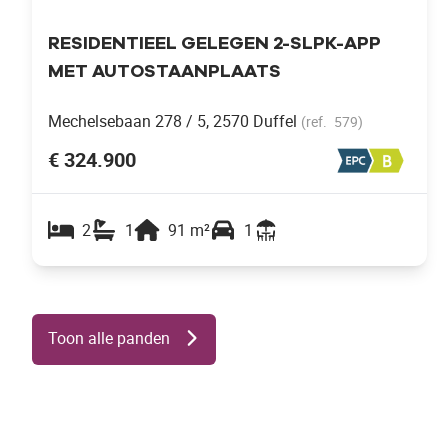
RESIDENTIEEL GELEGEN 2-SLPK-APP
MET AUTOSTAANPLAATS
Mechelsebaan 278 / 5, 2570 Duffel
(ref.
579
)
€ 324.900
2
1
91
m²
1
Toon alle panden