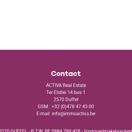
Contact
ACTIVA Real Estate
Ter Elstlei 14 bus 1
2570 Duffel
GSM.: +32 (0)478 47 43 00
E-mail:
info@immoactiva.be
2570 DUFFEL - B.T.W. BE 0884.789.458 - Vastgoedmakelaar-bemid