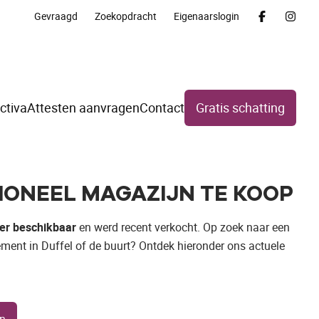
Gevraagd
Zoekopdracht
Eigenaarslogin
ctiva
Attesten aanvragen
Contact
Gratis schatting
IONEEL MAGAZIJN TE KOOP
er beschikbaar
en werd recent verkocht. Op zoek naar een
ement in Duffel of de buurt? Ontdek hieronder ons actuele