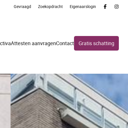
Gevraagd
Zoekopdracht
Eigenaarslogin
ctiva
Attesten aanvragen
Contact
Gratis schatting