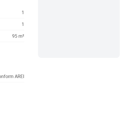
1
1
95 m²
conform AREI