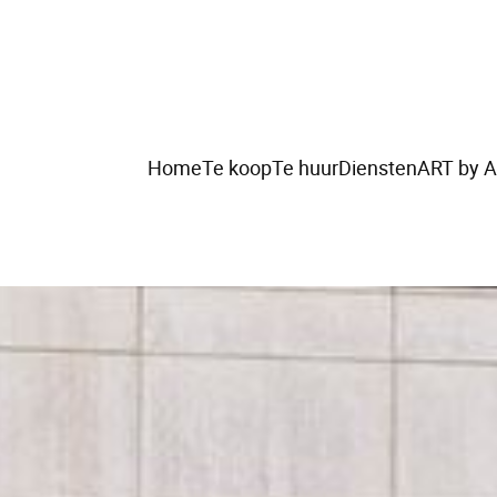
Home
Te koop
Te huur
Diensten
ART by A