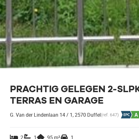
PRACHTIG GELEGEN 2-SLP
TERRAS EN GARAGE
G. Van der Lindenlaan 14 / 1, 2570 Duffel
(ref.
647
)
2
1
95
m²
1