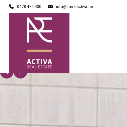
Ga naar hoofdinhoud
0478 474 300
info@immoactiva.be