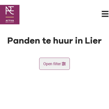
Ga naar hoofdinhoud
Panden te huur in Lier
Open filter
Gemeente
VERHUURD
Lier (2500)
Remove
Kaartweergave